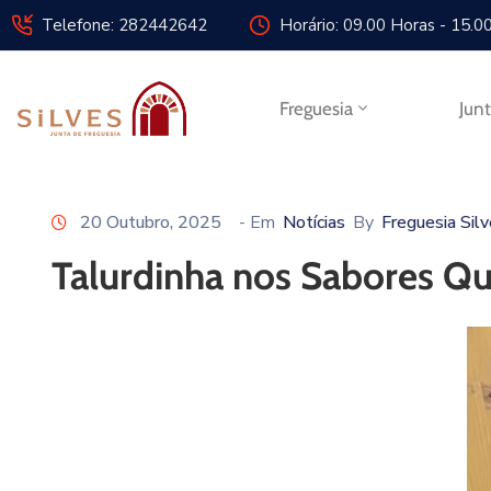
Telefone: 282442642
Horário: 09.00 Horas - 15.0
Freguesia
Jun
20 Outubro, 2025
- Em
Notícias
By
Freguesia Sil
Talurdinha nos Sabores Q