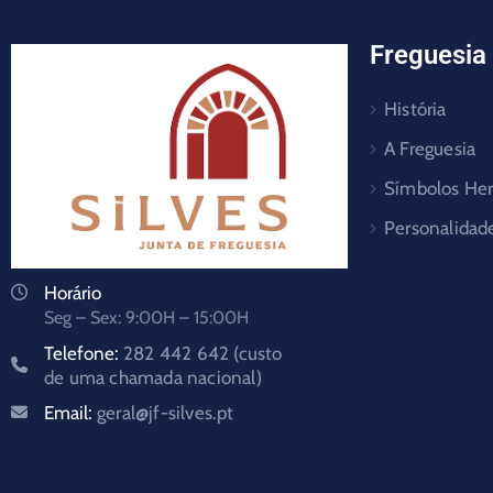
Freguesia
História
A Freguesia
Símbolos Her
Personalidad
Horário
Seg – Sex: 9:00H – 15:00H
Telefone:
282 442 642 (custo
de uma chamada nacional)
Email:
geral@jf-silves.pt