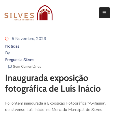
Freguesia
Junta
5 Novembro, 2023
de
Freguesia
Notícias
By
Assembleia
Freguesia Silves
de
Sem Comentários
Freguesia
Inaugurada exposição
Projetos
fotográfica de Luís Inácio
Foi ontem inaugurada a Exposição Fotográfica “Avifauna”,
do silvense Luís Inácio, no Mercado Municipal de Silves.