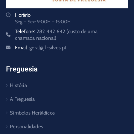
Horário
Seg – Sex: 9:00H – 15:00H
Telefone:
282 442 642 (custo de uma
chamada nacional)
Email:
geral@jf-silves.pt
Freguesia
História
A Freguesia
Símbolos Heráldicos
Personalidades