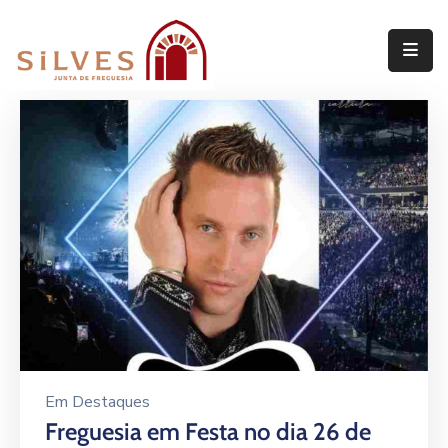
Freguesia
Junta
de
Freguesia
Assembleia
de
Freguesia
Projetos
Em
Destaques
Freguesia em Festa no dia 26 de