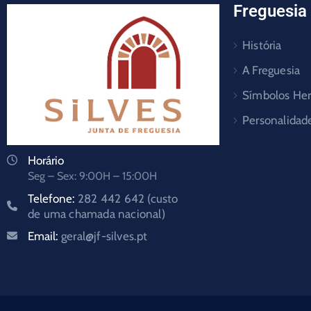
Freguesia
História
A Freguesia
Símbolos Her
Personalidad
Horário
Seg – Sex: 9:00H – 15:00H
Telefone:
282 442 642 (custo
de uma chamada nacional)
Email:
geral@jf-silves.pt