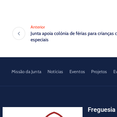
Anterior
Junta apoia colónia de férias para criança
especiais
Missão da Junta
Notícias
Eventos
Projetos
E
Freguesia