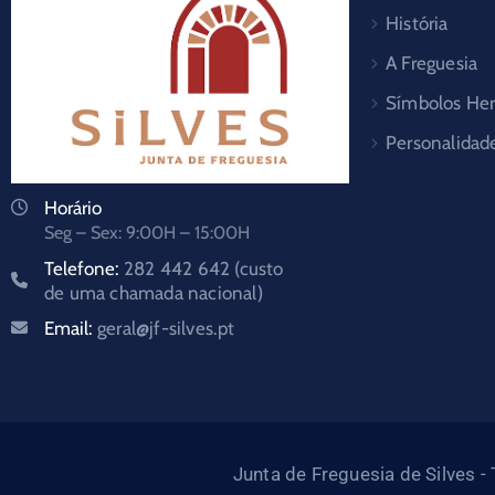
História
A Freguesia
Símbolos Her
Personalidad
Horário
Seg – Sex: 9:00H – 15:00H
Telefone:
282 442 642 (custo
de uma chamada nacional)
Email:
geral@jf-silves.pt
Junta de Freguesia de Silves 