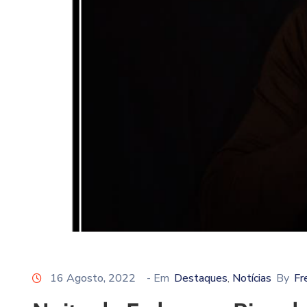
16 Agosto, 2022
- Em
Destaques
Notícias
By
Fr
‚