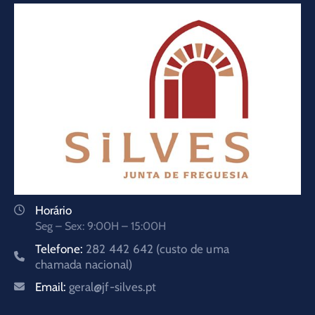
Horário
Seg – Sex: 9:00H – 15:00H
Telefone:
282 442 642 (custo de uma
chamada nacional)
Email:
geral@jf-silves.pt