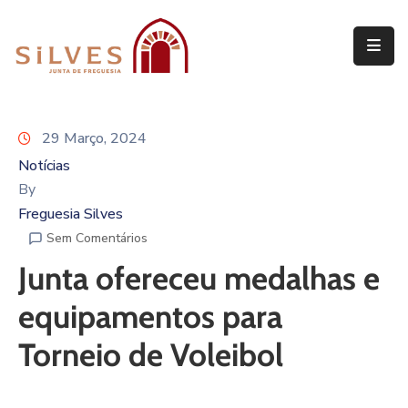
Freguesia
Junta
29 Março, 2024
de
Freguesia
Notícias
By
Assembleia
Freguesia Silves
de
Sem Comentários
Freguesia
Junta ofereceu medalhas e
Projetos
equipamentos para
Torneio de Voleibol