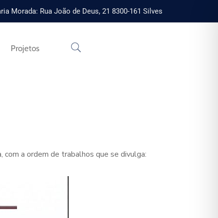
ria Morada: Rua João de Deus, 21 8300-161 Silves
Projetos
a, com a ordem de trabalhos que se divulga: