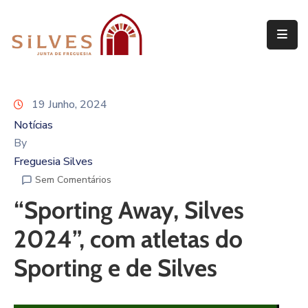
Freguesia
Junta
19 Junho, 2024
de
Freguesia
Notícias
By
Assembleia
Freguesia Silves
de
Sem Comentários
Freguesia
“Sporting Away, Silves
Projetos
2024”, com atletas do
Sporting e de Silves