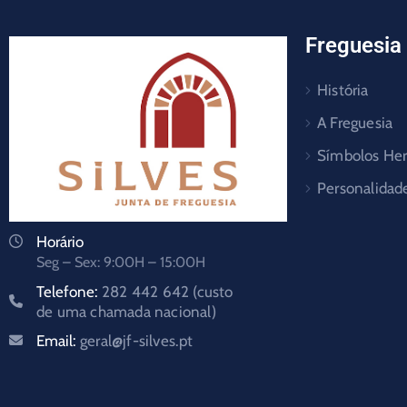
Freguesia
História
A Freguesia
Símbolos Her
Personalidad
Horário
Seg – Sex: 9:00H – 15:00H
Telefone:
282 442 642 (custo
de uma chamada nacional)
Email:
geral@jf-silves.pt