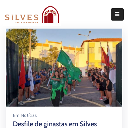
Freguesia
Junta
de
Freguesia
Assembleia
de
Freguesia
Projetos
Em
Notícias
Desfile de ginastas em Silves