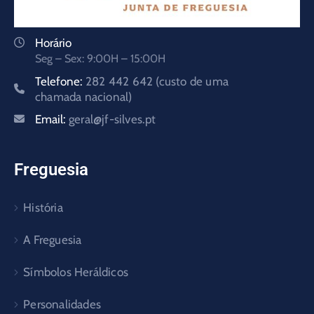
Horário
Seg – Sex: 9:00H – 15:00H
Telefone:
282 442 642 (custo de uma
chamada nacional)
Email:
geral@jf-silves.pt
Freguesia
História
A Freguesia
Símbolos Heráldicos
Personalidades