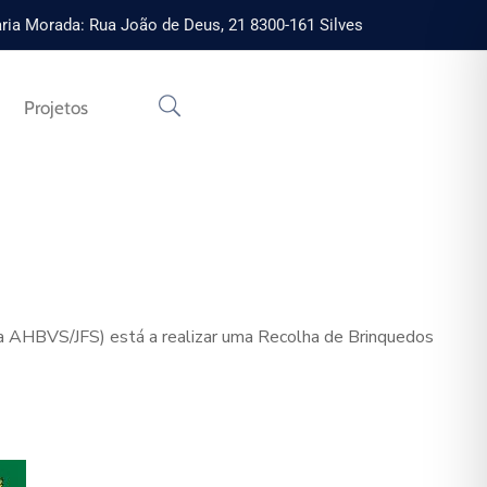
ria Morada: Rua João de Deus, 21 8300-161 Silves
Projetos
ica AHBVS/JFS) está a realizar uma Recolha de Brinquedos