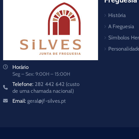
Freguesia
História
A Freguesia
Símbolos Her
Personalidad
Horário
Seg – Sex: 9:00H – 15:00H
Telefone:
282 442 642 (custo
de uma chamada nacional)
Email:
geral@jf-silves.pt