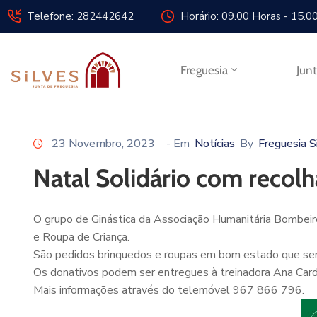
Telefone: 282442642
Horário: 09.00 Horas - 15.0
Freguesia
Jun
23 Novembro, 2023
- Em
Notícias
By
Freguesia S
Natal Solidário com recol
O grupo de Ginástica da Associação Humanitária Bombeiro
e Roupa de Criança.
São pedidos brinquedos e roupas em bom estado que ser
Os donativos podem ser entregues à treinadora Ana Car
Mais informações através do telemóvel 967 866 796.